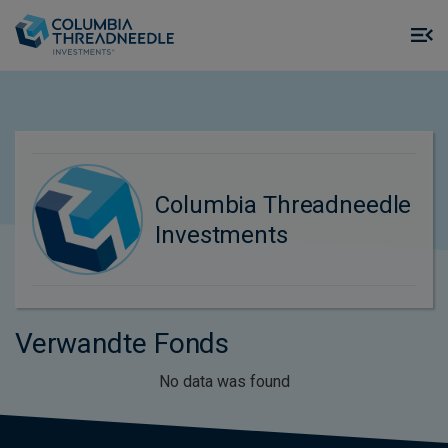
Skip to main content
M
m
o
Columbia Threadneedle
Investments
Verwandte Fonds
No data was found