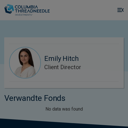
Skip to main content
M
m
o
Emily Hitch
Client Director
Verwandte Fonds
No data was found