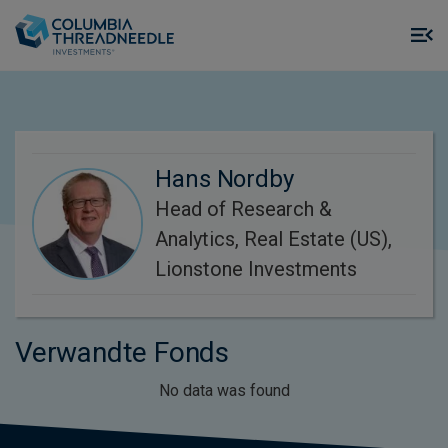
Skip to main content
M
m
o
Hans Nordby
Head of Research &
Analytics, Real Estate (US),
Lionstone Investments
Verwandte Fonds
No data was found