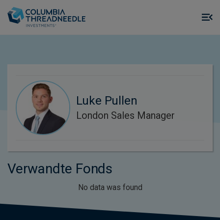
Skip to main content
M
m
o
Luke Pullen
London Sales Manager
Verwandte Fonds
No data was found