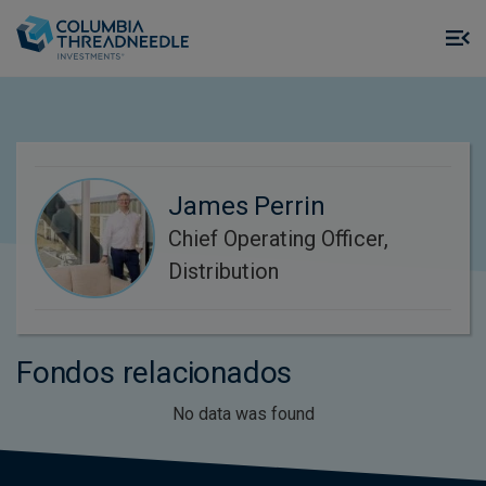
Skip to main content
M
m
o
James Perrin
Chief Operating Officer,
Distribution
Fondos relacionados
No data was found