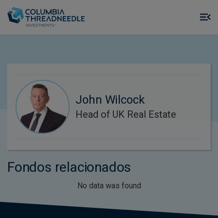
Skip to main content
M
m
o
John Wilcock
Head of UK Real Estate
Fondos relacionados
No data was found