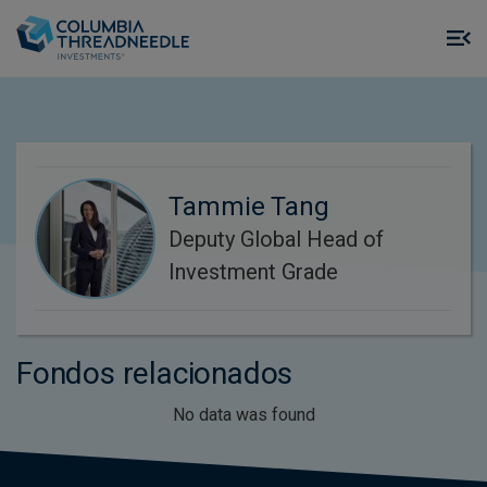
Skip to main content
M
m
o
Tammie Tang
Deputy Global Head of
Investment Grade
Fondos relacionados
No data was found