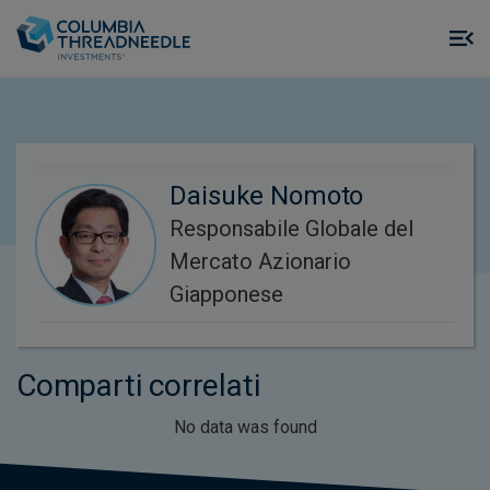
Skip to main content
M
m
o
Daisuke Nomoto
Responsabile Globale del
Mercato Azionario
Giapponese
Comparti correlati
No data was found