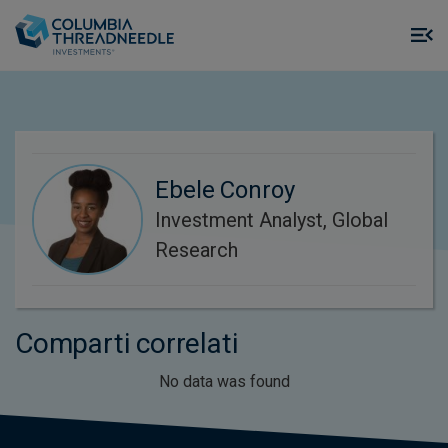
Skip to main content
M
m
o
Ebele Conroy
Investment Analyst, Global
Research
Comparti correlati
No data was found