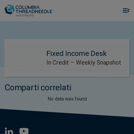
Skip to main content
M
m
o
Fixed Income Desk
In Credit – Weekly Snapshot
Comparti correlati
No data was found