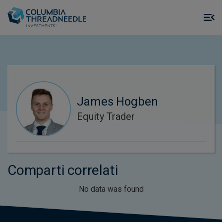
Skip to main content
M
m
o
James Hogben
Equity Trader
Comparti correlati
No data was found