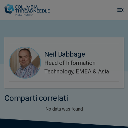
Skip to main content
M
m
o
Neil Babbage
Head of Information
Technology, EMEA & Asia
Comparti correlati
No data was found