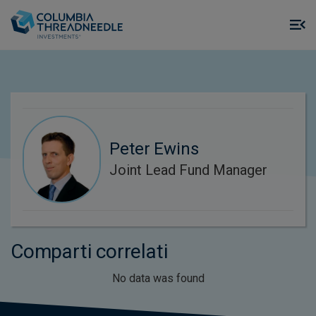
Skip to main content
M
m
o
Peter Ewins
Joint Lead Fund Manager
Comparti correlati
No data was found